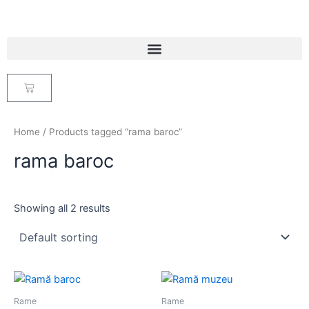
Skip
to
content
Cart
Home
/ Products tagged “rama baroc”
rama baroc
Showing all 2 results
This
This
product
product
Rame
Rame