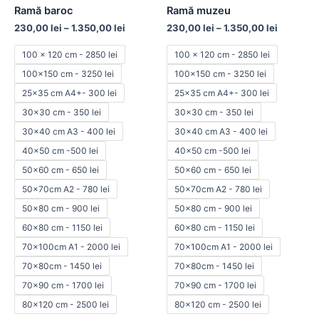
has
has
Ramă baroc
Ramă muzeu
multiple
multiple
230,00
lei
–
1.350,00
lei
230,00
lei
–
1.350,00
lei
variants.
variants.
The
The
100 x 120 cm - 2850 lei
100 x 120 cm - 2850 lei
options
options
100x150 cm - 3250 lei
100x150 cm - 3250 lei
may
may
25x35 cm A4+- 300 lei
25x35 cm A4+- 300 lei
be
be
30x30 cm - 350 lei
30x30 cm - 350 lei
chosen
chosen
30x40 cm A3 - 400 lei
30x40 cm A3 - 400 lei
on
on
40x50 cm -500 lei
40x50 cm -500 lei
the
the
50x60 cm - 650 lei
50x60 cm - 650 lei
product
product
50x70cm A2 - 780 lei
50x70cm A2 - 780 lei
page
page
50x80 cm - 900 lei
50x80 cm - 900 lei
60x80 cm - 1150 lei
60x80 cm - 1150 lei
70x100cm A1 - 2000 lei
70x100cm A1 - 2000 lei
70x80cm - 1450 lei
70x80cm - 1450 lei
70x90 cm - 1700 lei
70x90 cm - 1700 lei
80x120 cm - 2500 lei
80x120 cm - 2500 lei