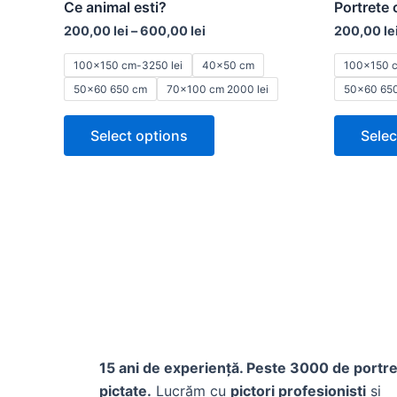
Ce animal esti?
Portrete 
multiple
200,00
lei
–
600,00
lei
200,00
le
variants.
The
100x150 cm-3250 lei
40x50 cm
100x150 c
options
50x60 650 cm
70x100 cm 2000 lei
50x60 65
may
Select options
Selec
be
chosen
on
the
product
page
15 ani de experiență. Peste 3000 de portr
pictate.
Lucrăm cu
pictori profesioniști
și