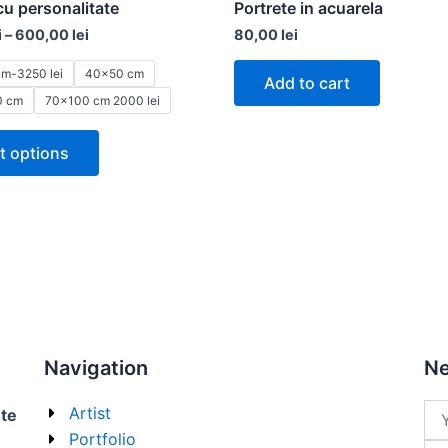
cu personalitate
Portrete in acuarela
multiple
i
–
600,00
lei
80,00
lei
variants.
The
m-3250 lei
40x50 cm
Add to cart
options
0 cm
70x100 cm 2000 lei
may
t options
be
chosen
on
the
product
page
Navigation
Ne
Na
Artist
ete
Portfolio