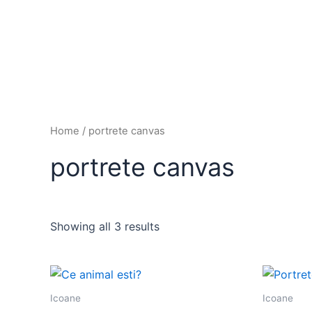
Skip
to
content
Home
/ portrete canvas
portrete canvas
Showing all 3 results
This
product
Icoane
Icoane
has